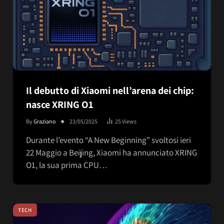
Il debutto di Xiaomi nell’arena dei chip:
nasce XRING O1
By
Graziano
23/05/2025
25
Views
Durante l’evento “A New Beginning” svoltosi ieri
22 Maggio a Beijing, Xiaomi ha annunciato XRING
O1, la sua prima CPU…
TECH