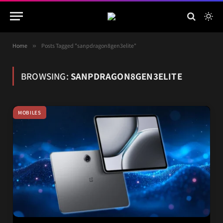
Home
»
Posts Tagged "sanpdragon8gen3elite"
BROWSING:
SANPDRAGON8GEN3ELITE
MOBILES