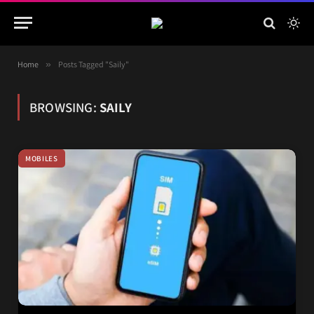
Home
»
Posts Tagged "Saily"
BROWSING:
SAILY
MOBILES