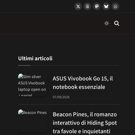
X
Threads
Mastodon
Bluesky
WhatsApp
(Twitter)
Ultimi articoli
ASUS Vivobook Go 15, il
notebook essenziale
07/08/2026
Beacon Pines, il romanzo
interattivo di Hiding Spot
tra favole e inquietanti