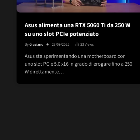
Asus alimenta una RTX 5060 Ti da 250 W
su uno slot PCIe potenziato
By
Graziano
23/09/2025
23
Views
Asus sta sperimentando una motherboard con
uno slot PCIe 5.0 x16 in grado di erogare fino a 250
W direttamente…