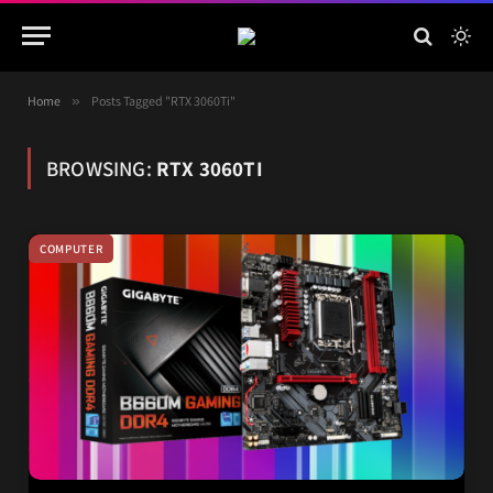
Home
»
Posts Tagged "RTX 3060Ti"
BROWSING:
RTX 3060TI
COMPUTER