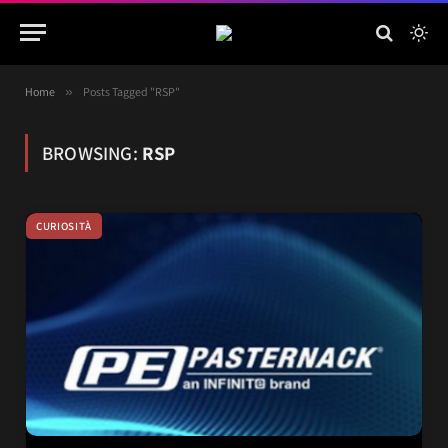
Home
»
Posts Tagged "RSP"
BROWSING:
RSP
CURIOSITÀ