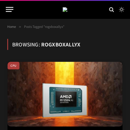
Home
»
Posts Tagged "rogxboxallyx"
BROWSING:
ROGXBOXALLYX
CPU