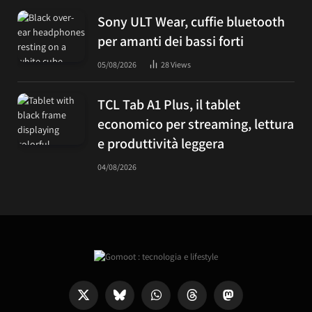
Sony ULT Wear, cuffie bluetooth
per amanti dei bassi forti
05/08/2026
28
Views
TCL Tab A1 Plus, il tablet
economico per streaming, lettura
e produttività leggera
04/08/2026
X
Bluesky
WhatsApp
Threads
Mastodon