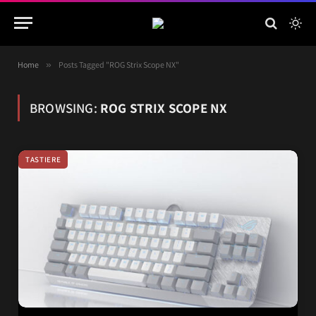
Home
»
Posts Tagged "ROG Strix Scope NX"
BROWSING:
ROG STRIX SCOPE NX
TASTIERE