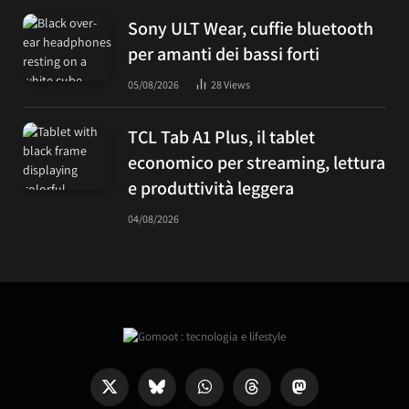
Sony ULT Wear, cuffie bluetooth
per amanti dei bassi forti
05/08/2026
28
Views
TCL Tab A1 Plus, il tablet
economico per streaming, lettura
e produttività leggera
04/08/2026
X
Bluesky
WhatsApp
Threads
Mastodon