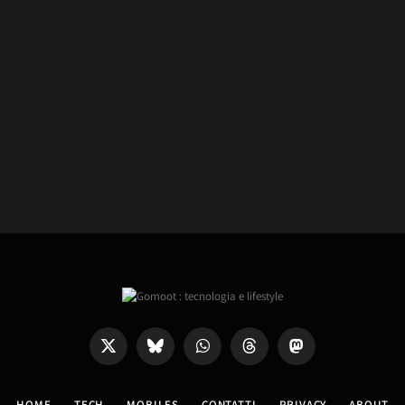
X
Bluesky
WhatsApp
Threads
Mastodon
(Twitter)
HOME
TECH
MOBILES
CONTATTI
PRIVACY
ABOUT