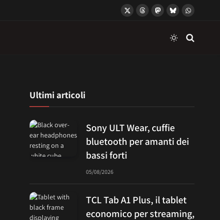
X
Threads
Mastodon
Bluesky
WhatsApp
(Twitter)
Ultimi articoli
Sony ULT Wear, cuffie
bluetooth per amanti dei
bassi forti
05/08/2026
TCL Tab A1 Plus, il tablet
economico per streaming,