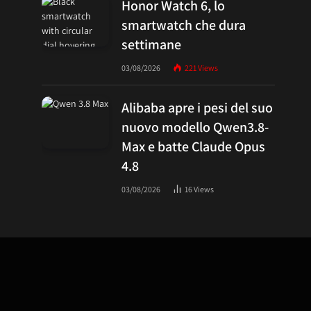
Honor Watch 6, lo
smartwatch che dura
settimane
03/08/2026
221
Views
Alibaba apre i pesi del suo
nuovo modello Qwen3.8-
Max e batte Claude Opus
4.8
03/08/2026
16
Views