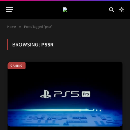
Home
»
Posts Tagged "pssr"
BROWSING:
PSSR
GAMING