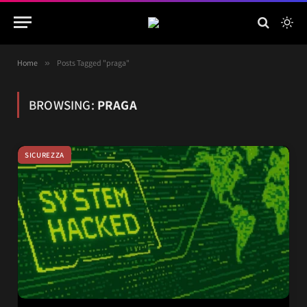
Home
»
Posts Tagged "praga"
BROWSING:
PRAGA
SICUREZZA