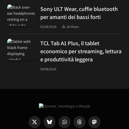
Sony ULT Wear, cuffie bluetooth
per amanti dei bassi forti
05/08/2026
28
Views
TCL Tab A1 Plus, il tablet
economico per streaming, lettura
e produttività leggera
04/08/2026
X
Bluesky
WhatsApp
Threads
Mastodon