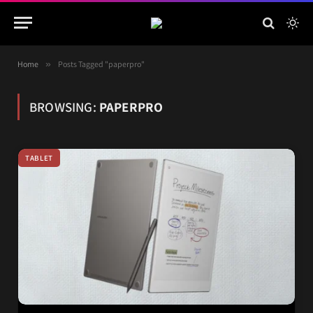
Home
»
Posts Tagged "paperpro"
BROWSING:
PAPERPRO
TABLET