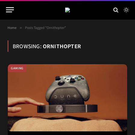
Home
»
Posts Tagged "Ornithopter"
BROWSING:
ORNITHOPTER
GAMING