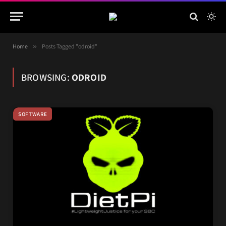
Home
»
Posts Tagged "odroid"
BROWSING:
ODROID
SOFTWARE