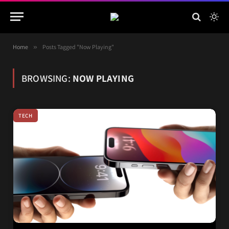
Home
»
Posts Tagged "Now Playing"
BROWSING:
NOW PLAYING
TECH