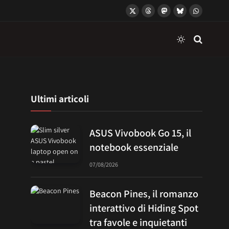
X
Threads
Mastodon
Bluesky
WhatsApp
(Twitter)
Ultimi articoli
ASUS Vivobook Go 15, il
notebook essenziale
07/08/2026
Beacon Pines, il romanzo
interattivo di Hiding Spot
tra favole e inquietanti