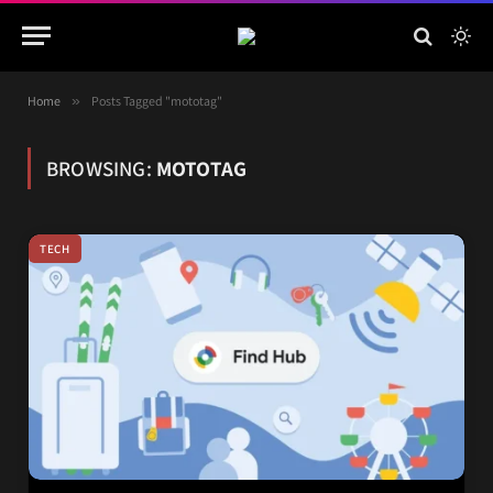
Home
»
Posts Tagged "mototag"
BROWSING:
MOTOTAG
TECH