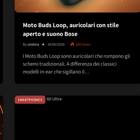
Moto Buds Loop, auricolari con stile
aperto e suono Bose
By
cristina
19/06/2026
108
Views
I Moto Buds Loop sono auricolari che rompono gli
schemi tradizionali. A differenza dei classici
modelli in-ear che sigillano il…
SMARTPHONES