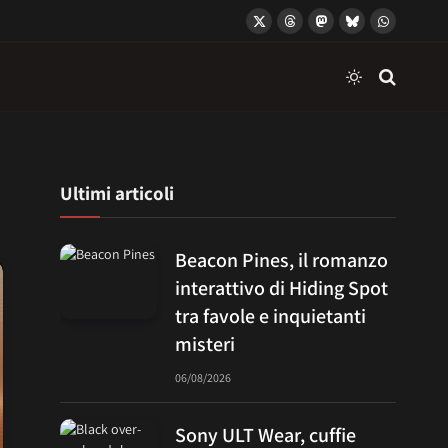
X
Threads
Mastodon
Bluesky
WhatsApp
(Twitter)
Ultimi articoli
Beacon Pines, il romanzo
interattivo di Hiding Spot
tra favole e inquietanti
misteri
06/08/2026
Sony ULT Wear, cuffie