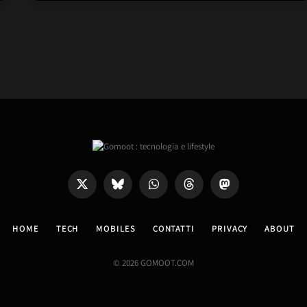
X
Bluesky
WhatsApp
Threads
Mastodon
(Twitter)
HOME
TECH
MOBILES
CONTATTI
PRIVACY
ABOUT
© 2026 GOMOOT.COM