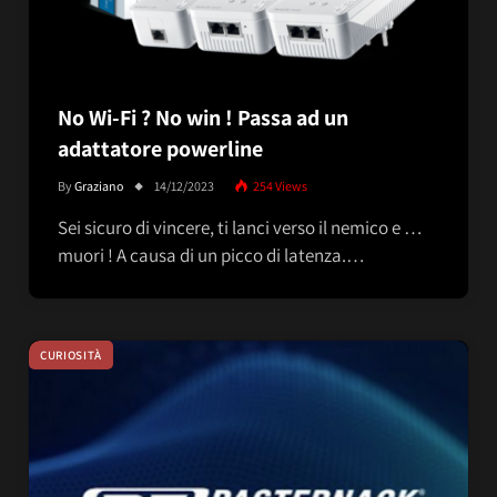
No Wi-Fi ? No win ! Passa ad un
adattatore powerline
By
Graziano
14/12/2023
254
Views
Sei sicuro di vincere, ti lanci verso il nemico e …
muori ! A causa di un picco di latenza.…
CURIOSITÀ