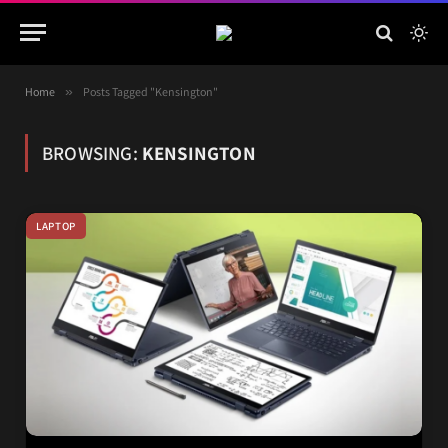
Home
»
Posts Tagged "Kensington"
BROWSING:
KENSINGTON
LAPTOP