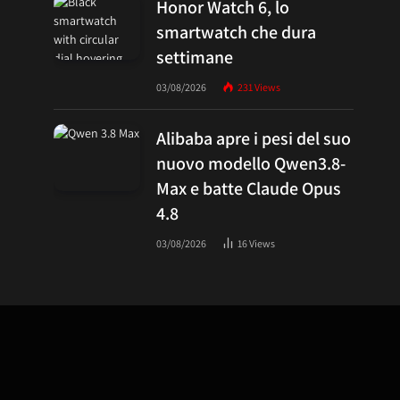
Honor Watch 6, lo
smartwatch che dura
settimane
03/08/2026
231
Views
Alibaba apre i pesi del suo
nuovo modello Qwen3.8-
Max e batte Claude Opus
4.8
03/08/2026
16
Views