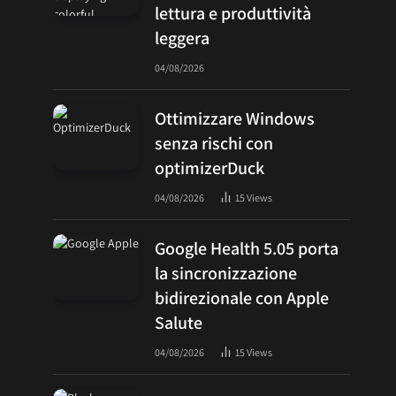
lettura e produttività
leggera
04/08/2026
Ottimizzare Windows
senza rischi con
optimizerDuck
04/08/2026
15
Views
Google Health 5.05 porta
la sincronizzazione
bidirezionale con Apple
Salute
04/08/2026
15
Views