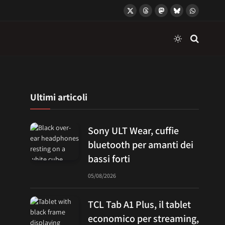
X
Threads
Mastodon
Bluesky
WhatsApp
(Twitter)
Ultimi articoli
Sony ULT Wear, cuffie
bluetooth per amanti dei
bassi forti
05/08/2026
TCL Tab A1 Plus, il tablet
economico per streaming,