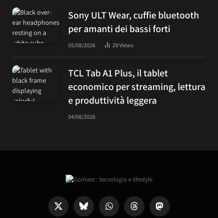
Sony ULT Wear, cuffie bluetooth
per amanti dei bassi forti
05/08/2026
28
Views
TCL Tab A1 Plus, il tablet
economico per streaming, lettura
e produttività leggera
04/08/2026
X
Bluesky
WhatsApp
Threads
Mastodon