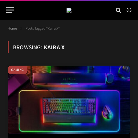
Home
»
Posts Tagged "Kaira X"
BROWSING:
KAIRA X
GAMING