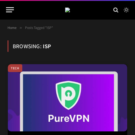
Home
»
Posts Tagged "ISP"
BROWSING:
ISP
TECH