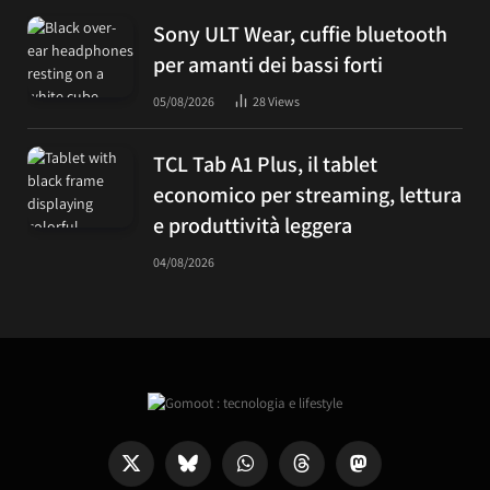
Sony ULT Wear, cuffie bluetooth
per amanti dei bassi forti
05/08/2026
28
Views
TCL Tab A1 Plus, il tablet
economico per streaming, lettura
e produttività leggera
04/08/2026
X
Bluesky
WhatsApp
Threads
Mastodon