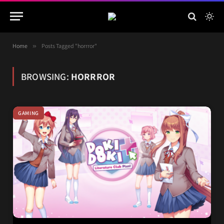
Home
»
Posts Tagged "horrror"
BROWSING:
HORRROR
GAMING