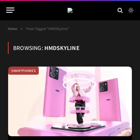
Home
»
Posts Tagged "HMDSkyline"
BROWSING:
HMDSKYLINE
SMARTPHONES