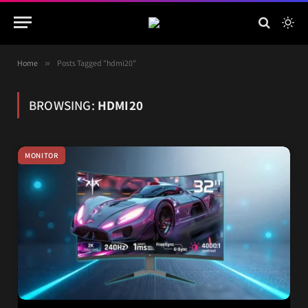
Home
»
Posts Tagged "hdmi20"
BROWSING:
HDMI20
MONITOR