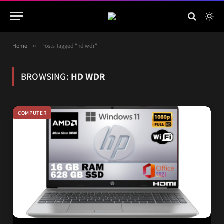
Home
»
Posts Tagged "hd wdr"
BROWSING:
HD WDR
COMPUTER