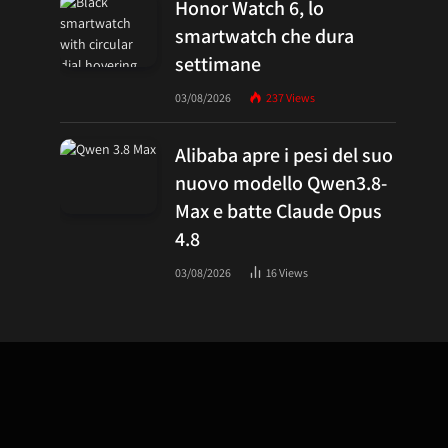
Honor Watch 6, lo
smartwatch che dura
settimane
03/08/2026
237
Views
Alibaba apre i pesi del suo
nuovo modello Qwen3.8-
Max e batte Claude Opus
4.8
03/08/2026
16
Views