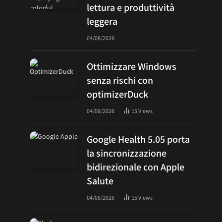
lettura e produttività
leggera
04/08/2026
Ottimizzare Windows
senza rischi con
optimizerDuck
04/08/2026
15
Views
Google Health 5.05 porta
la sincronizzazione
bidirezionale con Apple
Salute
04/08/2026
15
Views