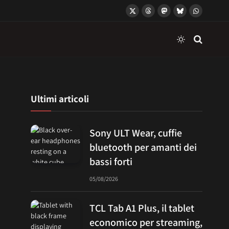
X
Threads
Mastodon
Bluesky
WhatsApp
(Twitter)
Ultimi articoli
Sony ULT Wear, cuffie
bluetooth per amanti dei
bassi forti
05/08/2026
TCL Tab A1 Plus, il tablet
economico per streaming,