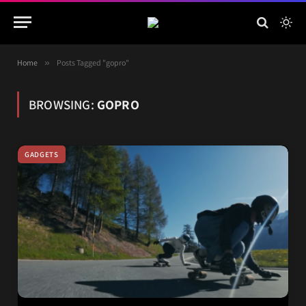
Home
»
Posts Tagged "gopro"
BROWSING:
GOPRO
GADGETS