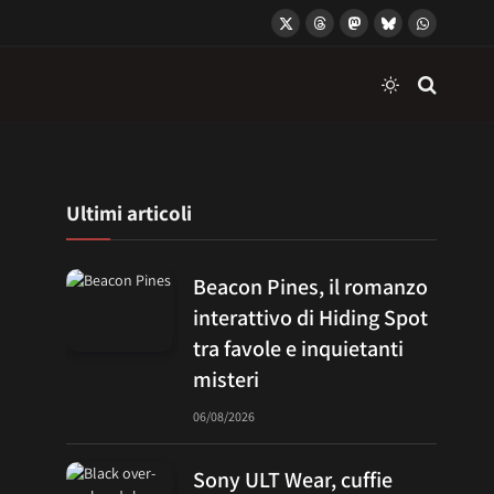
X
Threads
Mastodon
Bluesky
WhatsApp
(Twitter)
Ultimi articoli
Beacon Pines, il romanzo
interattivo di Hiding Spot
tra favole e inquietanti
misteri
06/08/2026
Sony ULT Wear, cuffie