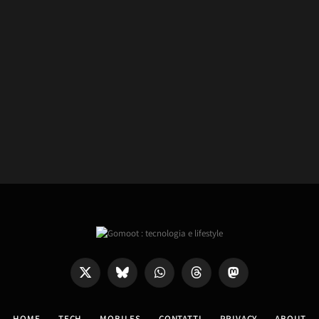
X
Bluesky
WhatsApp
Threads
Mastodon
(Twitter)
HOME
TECH
MOBILES
CONTATTI
PRIVACY
ABOUT