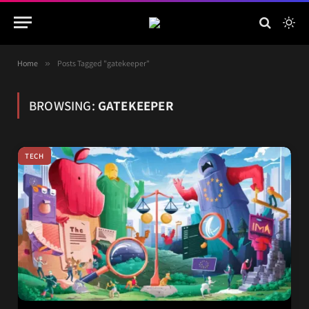
Home
»
Posts Tagged "gatekeeper"
BROWSING:
GATEKEEPER
TECH