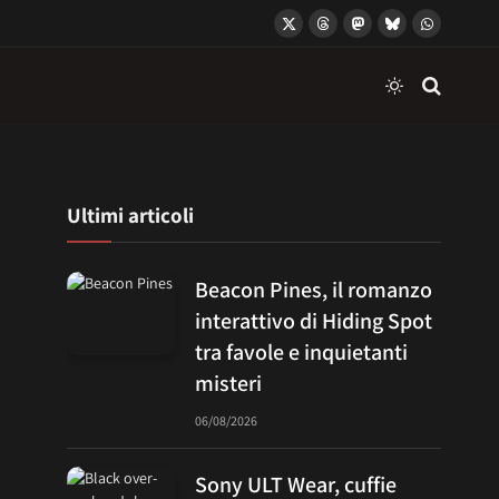
X
Threads
Mastodon
Bluesky
WhatsApp
(Twitter)
Ultimi articoli
Beacon Pines, il romanzo
interattivo di Hiding Spot
tra favole e inquietanti
misteri
06/08/2026
Sony ULT Wear, cuffie