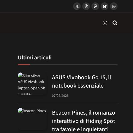
X
Threads
Mastodon
Bluesky
WhatsApp
(Twitter)
Ultimi articoli
ASUS Vivobook Go 15, il
notebook essenziale
07/08/2026
Beacon Pines, il romanzo
interattivo di Hiding Spot
tra favole e inquietanti