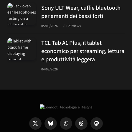
Sony ULT Wear, cuffie bluetooth
per amanti dei bassi forti
05/08/2026
29
Views
TCL Tab A1 Plus, il tablet
economico per streaming, lettura
e produttività leggera
04/08/2026
X
Bluesky
WhatsApp
Threads
Mastodon
(Twitter)