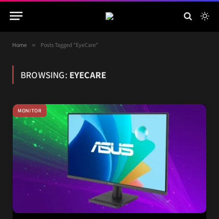
Home
»
Posts Tagged "EyeCare"
BROWSING:
EYECARE
MONITOR