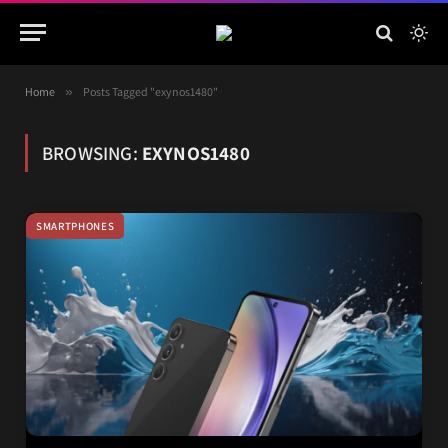
Home
»
Posts Tagged "exynos1480"
BROWSING:
EXYNOS1480
SMARTPHONES