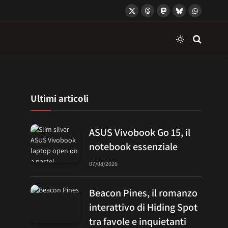
X
Threads
Mastodon
Bluesky
WhatsApp
(Twitter)
Ultimi articoli
ASUS Vivobook Go 15, il
notebook essenziale
07/08/2026
Beacon Pines, il romanzo
interattivo di Hiding Spot
tra favole e inquietanti