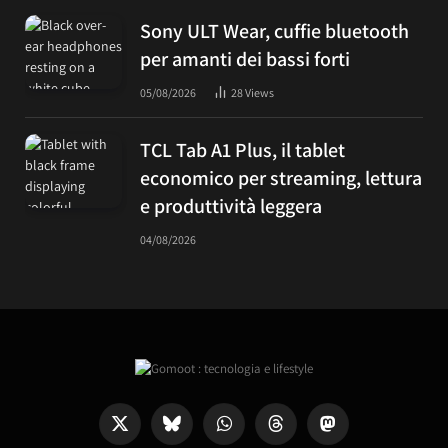
Sony ULT Wear, cuffie bluetooth
per amanti dei bassi forti
05/08/2026
28
Views
TCL Tab A1 Plus, il tablet
economico per streaming, lettura
e produttività leggera
04/08/2026
X
Bluesky
WhatsApp
Threads
Mastodon