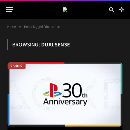
Home
»
Posts Tagged "dualsense"
BROWSING:
DUALSENSE
GAMING