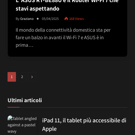
stavi aspettando
By
Graziano
05/04/2025
168
Views
Il mondo della connettività domestica sta per
fare un balzo in avanti il Wi-Fi 7 e ASUS è in
prima…
Next
1
2
Ultimi articoli
iPad 11, il tablet più accessibile di
Apple