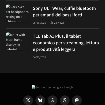
Sony ULT Wear, cuffie bluetooth
per amanti dei bassi forti
05/08/2026
28
Views
TCL Tab A1 Plus, il tablet
economico per streaming, lettura
e produttività leggera
04/08/2026
X
Bluesky
WhatsApp
Threads
Mastodon