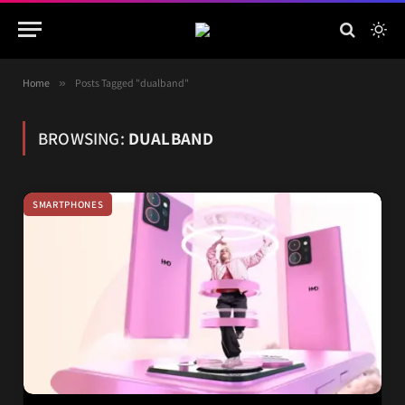
Home
»
Posts Tagged "dualband"
BROWSING:
DUALBAND
SMARTPHONES