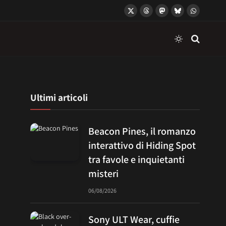
X
Threads
Mastodon
Bluesky
WhatsApp
(Twitter)
Ultimi articoli
Beacon Pines, il romanzo
interattivo di Hiding Spot
tra favole e inquietanti
misteri
06/08/2026
Sony ULT Wear, cuffie