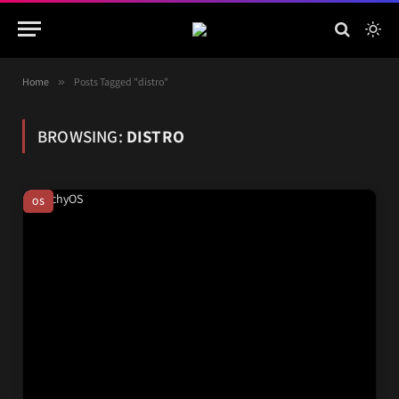
Home
»
Posts Tagged "distro"
BROWSING:
DISTRO
OS