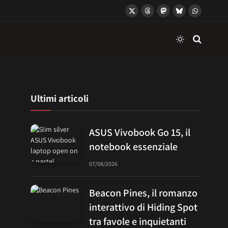
X
Threads
Mastodon
Bluesky
WhatsApp
(Twitter)
Ultimi articoli
ASUS Vivobook Go 15, il
notebook essenziale
07/08/2026
Beacon Pines, il romanzo
interattivo di Hiding Spot
tra favole e inquietanti