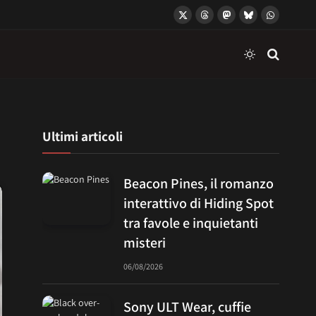
X
Threads
Mastodon
Bluesky
WhatsApp
(Twitter)
Ultimi articoli
Beacon Pines, il romanzo
interattivo di Hiding Spot
tra favole e inquietanti
misteri
06/08/2026
Sony ULT Wear, cuffie