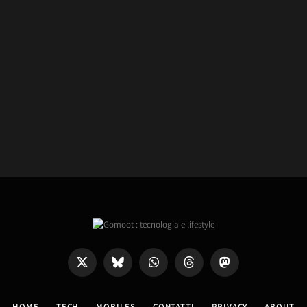
X
Bluesky
WhatsApp
Threads
Mastodon
(Twitter)
HOME
TECH
MOBILES
CONTATTI
PRIVACY
ABOUT