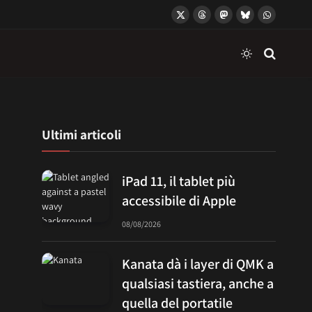
X
Threads
Mastodon
Bluesky
WhatsApp
(Twitter)
Ultimi articoli
iPad 11, il tablet più
accessibile di Apple
08/08/2026
Kanata dà i layer di QMK a
qualsiasi tastiera, anche a
quella del portatile