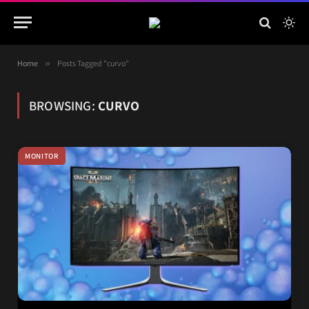
Home
»
Posts Tagged "curvo"
BROWSING:
CURVO
MONITOR